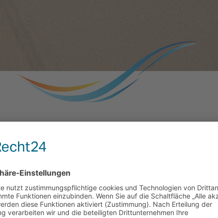
DAS BAD
bei HEIDEN, Ihrem Bad- und Heizungsexperte.
Individuell, vorausschauend, sauber, pünktlich und zuverlässig.
EISTUNGEN
IHRE VORTE