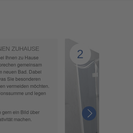
NEN ZUHAUSE
2
bei Ihnen zu Hause
sprechen gemeinsam
em neuen Bad. Dabei
f was Sie besonderen
den vermeiden möchten.
titionssumme und legen
gern ein Bild über
tivität machen.