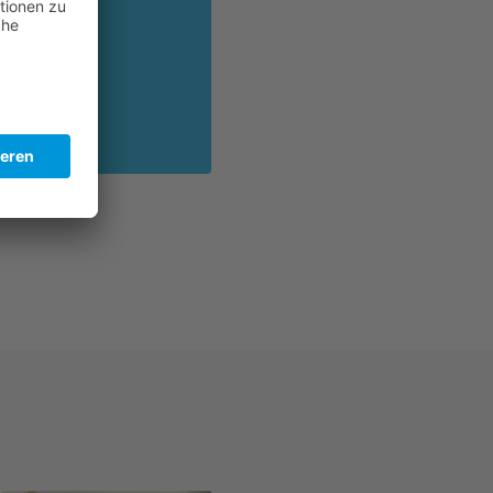
ng & Planung
z
e
tzwerk