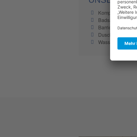
Komplettbäder
Badsanierungen
Barrierefreie Bad
Duschen und Whi
Wassernutzung