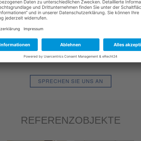
Individuelle Beratu
Fachliche Kompeten
anlagen
Sauberkeits-Garanti
rlpoolanlagen
Fachhandwerker Ne
SPRECHEN SIE UNS AN
REFERENZOBJEKTE